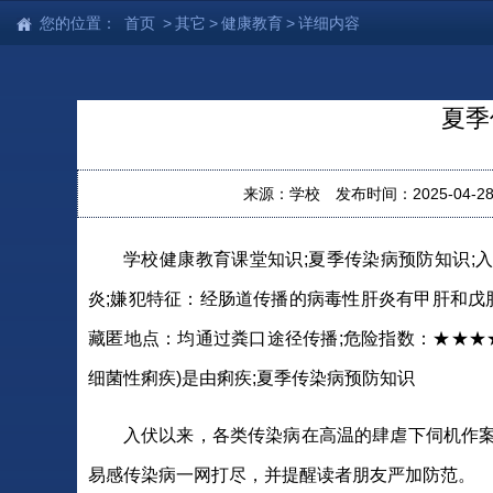
您的位置：
首页
>
其它
>
健康教育
>
详细内容
夏季
来源：学校
发布时间：2025-04-28 
学校健康教育课堂知识;夏季传染病预防知识;
炎;嫌犯特征：经肠道传播的病毒性肝炎有甲肝和戊
藏匿地点：均通过粪口途径传播;危险指数：★★★★
细菌性痢疾)是由痢疾;夏季传染病预防知识
入伏以来，各类传染病在高温的肆虐下伺机作
易感传染病一网打尽，并提醒读者朋友严加防范。