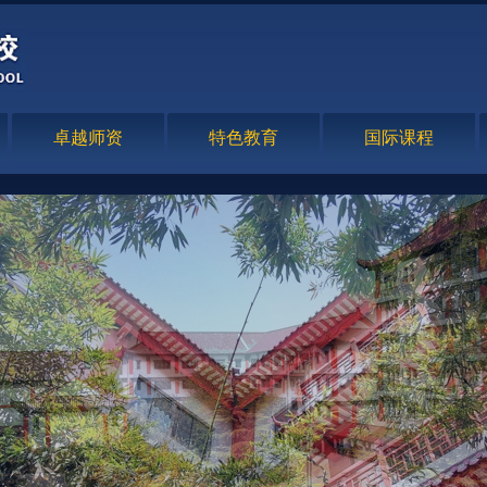
卓越师资
特色教育
国际课程