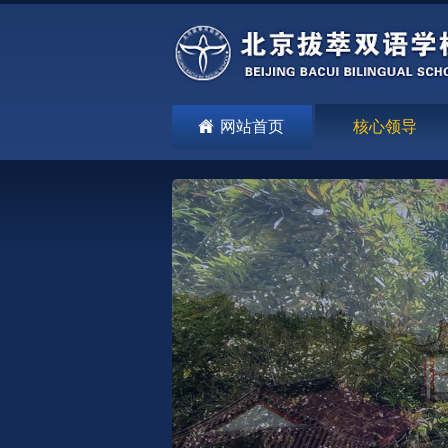
网站首页
核心领导