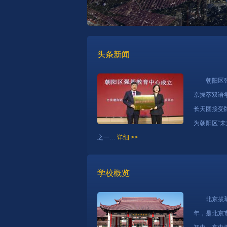
头条新闻
朝阳区
京拔萃双语
长天团接受
为朝阳区“
之一…
详细 >>
学校概览
北京拔
年，是北京