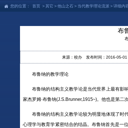
您的位置：
首页
>
其它
>
他山之石
>
当代教学理论流派
>
详细内
布
来源：校办
发布时间：2016-05-01 1
布鲁纳的教学理论
布鲁纳的结构主义教学论是当代世界上最有影
家杰罗姆·布鲁纳(J.S.Brunner,1915~)。
布鲁纳的结构主义教学论较为明显地体现了时
心理学与教育学紧密结合的结晶。布鲁纳首先是一位