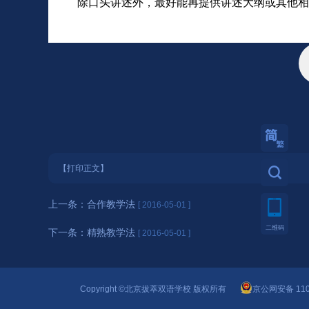
除口头讲述外，最好能再提供讲述大纲或其他相
繁體
【打印正文】
上一条：
合作教学法
[ 2016-05-01 ]
二维码
下一条：
精熟教学法
[ 2016-05-01 ]
Copyright ©北京拔萃双语学校 版权所有
京公网安备 110