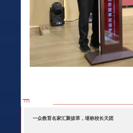
一众教育名家汇聚拔萃，堪称校长天团