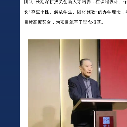
团队“长期深耕拔尖创新人才培养，在课程设计、
长“尊重个性、解放学生、因材施教”的办学理念，
目标高度契合，为项目筑牢了理念根基。