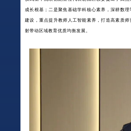
成长根基；二是聚焦基础学科核心素养，深耕数理
建设，重点提升教师人工智能素养，打造高素质师
射带动区域教育优质均衡发展。