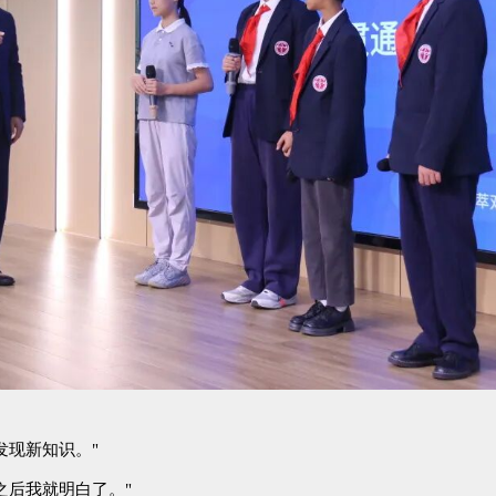
发现新知识
。"
之后我就明白了
。"