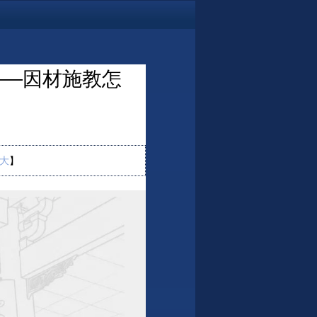
——因材施教怎
大
】