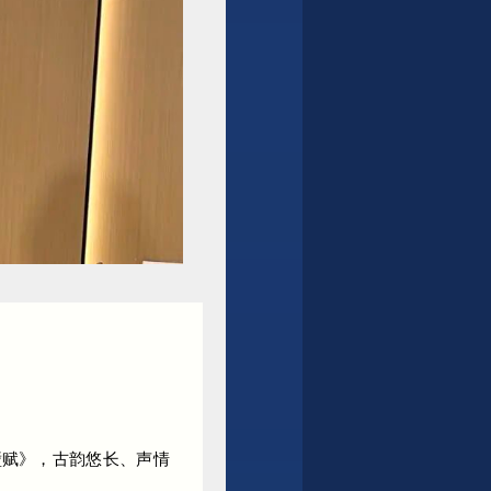
壁赋》，古韵悠长、声情