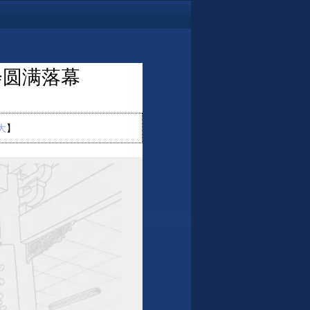
会圆满落幕
大
】