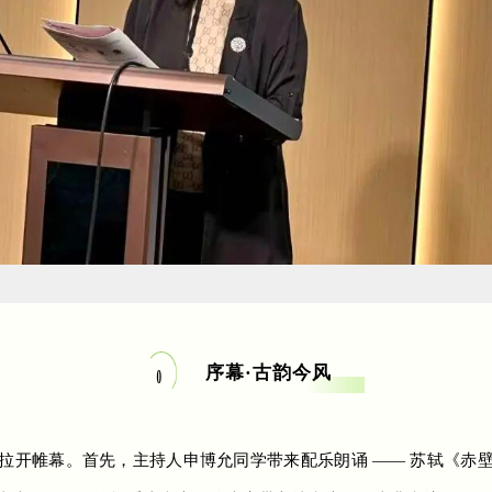
序幕·古韵今风
0
1
拉开帷幕。首先，主持人申博允同学带来配乐朗诵 —— 苏轼《赤