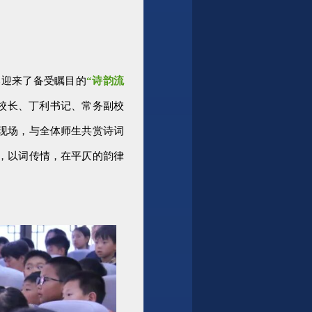
部迎来了备受瞩目的
“诗韵流
校长、丁利书记、常务副校
现场
，与全体师生共赏诗词
，以词传情，在平仄的韵律