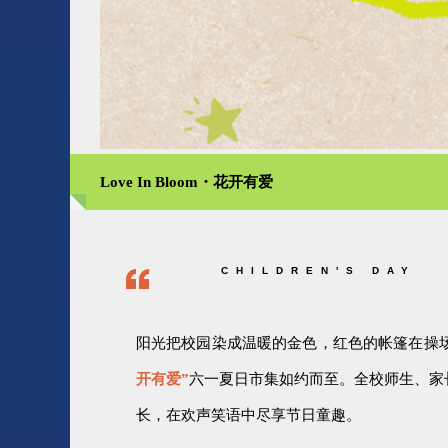
Love In Bloom・花开有爱
CHILDREN'S DAY
阳光把校园染成温暖的金色，红色的帐篷在操场
开有爱”
六一夏日市集如约而至。全校师生、家
长，在欢声笑语中尽享节日童趣。