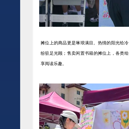
摊位上的商品更是琳琅满目。热情的阳光给冷
纷驻足光顾；售卖闲置书籍的摊位上，各类绘
享阅读乐趣。