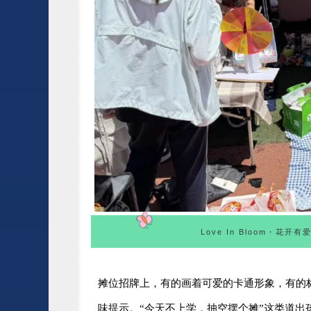
Love In Bloom・花开有
摊位招牌上，有的画着可爱的卡通形象，有的
味提示。“
今天不上学，抽空摆个摊
”这类道出