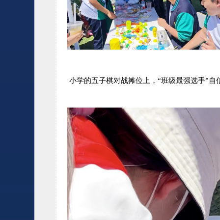
小学的五子棋对战摊位上，“
班级最强选手
”自