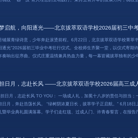
梦启航，向阳逐光——北京拔萃双语学校2026届初三中
月铺展青绿诗意，少年奔赴滚烫前程。6月22日，北京拔萃双语学校菁萃
阳逐光”2026届初三毕业中考壮行仪式。全校师生齐聚一堂，以仪式寄期许
年奏响出征序曲。仪式庄重温情兼具热血力量，每一幕皆藏拔萃独有的少年浪
担日月，志赴长风 ——北京拔萃双语学校2026届高三
肩担日月，志赴长风 TO YOU： 一场成人礼，加冕十八岁的责任与担当
担日月，奔赴浩荡长风。 “绿树阴浓夏日长，拔萃学子正启航。” 6月18日
礼暨毕业典礼圆满落幕。学子们走红毯、过成人门、许青春誓言，在报告厅的