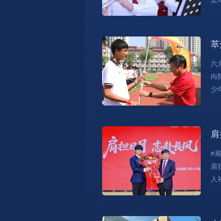
萃
六
向
少
肩
#
肩
人