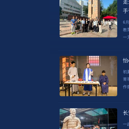
走
手
6
教
一
怡
初
菁
作
长
一起