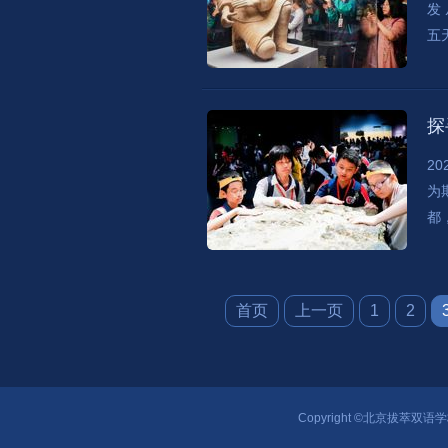
发
五
探
2
为
都
首页
上一页
1
2
Copyright ©北京拔萃双