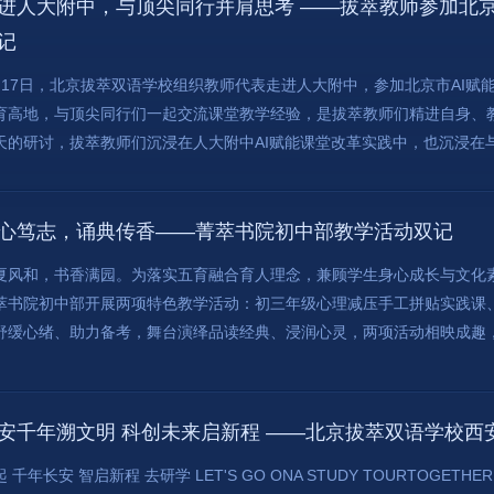
进人大附中，与顶尖同行并肩思考 ——拔萃教师参加北京
记
月17日，北京拔萃双语学校组织教师代表走进人大附中，参加北京市AI赋
育高地，与顶尖同行们一起交流课堂教学经验，是拔萃教师们精进自身、
天的研讨，拔萃教师们沉浸在人大附中AI赋能课堂改革实践中，也沉浸在与各
心笃志，诵典传香——菁萃书院初中部教学活动双记
夏风和，书香满园。为落实五育融合育人理念，兼顾学生身心成长与文化素
萃书院初中部开展两项特色教学活动：初三年级心理减压手工拼贴实践课
舒缓心绪、助力备考，舞台演绎品读经典、浸润心灵，两项活动相映成趣，勾
安千年溯文明 科创未来启新程 ——北京拔萃双语学校西
 千年长安 智启新程 去研学 LET'S GO ONA STUDY TOURTOGETHER TIME