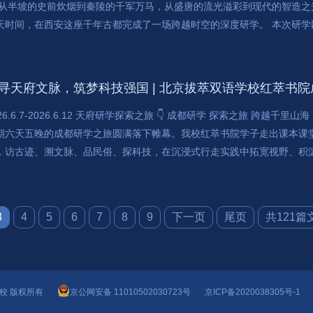
 从半坡的史前炊烟到秦陵的千军万马，从盛唐的流光溢彩到现代的智造
天时间，在西安这座千年古都完成了一场跨越时空的深度研学。 本次研学以“
寻天府文脉，筑梦科技强国 | 北京拔萃双语学校红萃书
026.6.7-2026.6.12 天府研学探索之旅 👇 成都研学 探索之旅 跨越
期六天五晚的成都研学之旅圆满落下帷幕。我校红萃书院学子走出课本课堂
，访古迹、溯文脉、品民俗、探科技，在沉浸式行走实践中拓宽视野、积淀.
3
4
5
6
7
8
9
下一页
尾页
共121篇
语学校 版权所有
京公网安备 11010502030723号
京ICP备2020038305号-1