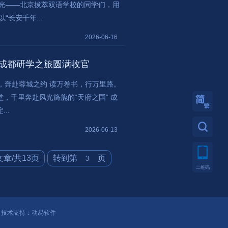
之光——北京拔萃双语学校的同学们，用
长安千年...
2026-06-16
院成都研学之旅圆满收官
千里山海，奔赴蓉城之约 读万卷书，行万里路。
，千里奔赴风光旖旎的“天府之国” 成
..
繁體
2026-06-13
文章/共13页
转到第
页
二维码
技术支持：
动易软件