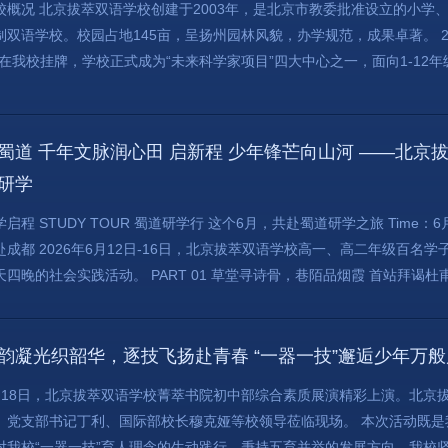
校概况 北京拔萃双语学校创建于2003年，是北京市教委批准设立的小学
制双语学校。校园占地145亩，呈扬州园林风貌，办学规范，成果卓著。 2
”在我校挂牌，学校正式成为“未来科学家项目”四大中心之一，面向1-12年级
蜀道 千年文脉润心田 启新程 少年锋芒向山河 ——北
研学
学启程 STUDY TOUR 蜀道研学行 这个6月，共赴蜀道研学之旅 Time：
赴成都 2026年6月12日-16日，北京拔萃双语学校高一、高二年级百名
天四晚的社会实践活动。 PART 01 草堂寻诗骨，巷陌品烟霞 首站拜谒杜甫
韵凝光织韶华，逐技飞扬赴青春 “一器一技”邂逅少年万
月18日，北京拔萃双语学校菁萃书院初中部综合素质展演精彩上演。北京
、党支部书记丁利、国际部校长穆克娅等校领导莅临现场。 本次活动既
对我校“一器一技”育人理念的生动践行。秉持五育并举的发展方向，我校坚持