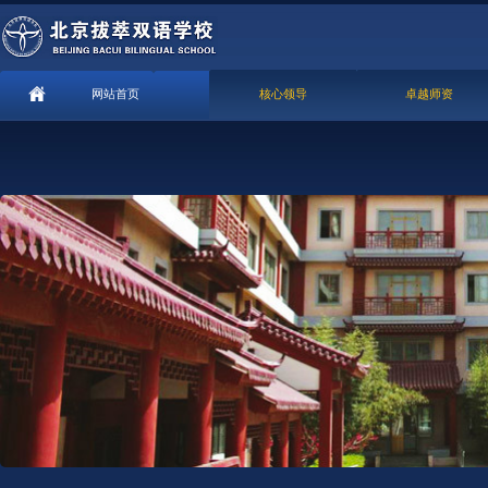
网站首页
核心领导
卓越师资