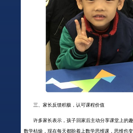
三、家长反馈积极，认可课程价值
许多家长表示，孩子回家后主动分享课堂上的趣
数学枯燥，现在每天都盼着上数学思维课，思维也变