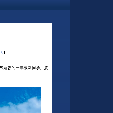
大
】
朝气蓬勃的一年级新同学。孩