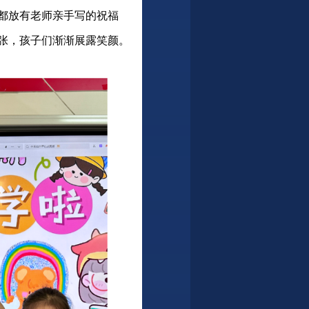
都放有老师亲手写的祝福
张，孩子们渐渐展露笑颜。