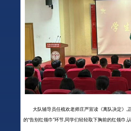
大队辅导员任梳欢老师庄严宣读《离队决定》,正
的“告别红领巾”环节,同学们轻轻取下胸前的红领巾