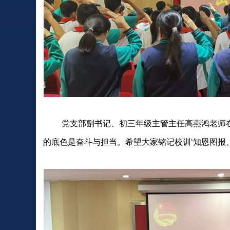
党支部副书记、初三年级主管主任高燕鸿老师在寄
的底色是奋斗与担当。希望大家铭记校训‘知恩图报、