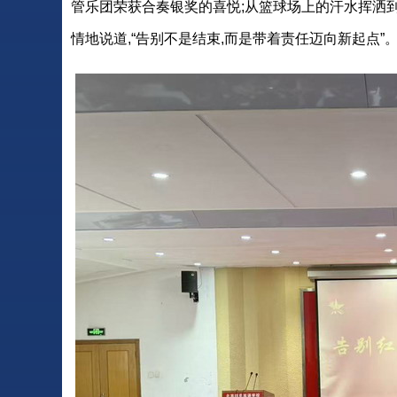
管乐团荣获合奏银奖的喜悦;从篮球场上的汗水挥洒到
情地说道,“告别不是结束,而是带着责任迈向新起点”