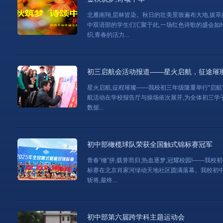
北雁南翔,层林皆染。秋日的壮美景致遍布大地,拔萃
中双语部的学生们汇聚于此,一场红色诗歌的盛会如
织,青春的活力...
初三启航会活动报道——星火启航，征途璀
星火启航,征程璀璨——我校初三年级隆重举行“启航”主
航活动在学校报告厅与操场依次展开,为全体初三学
数据...
初中部橄榄球队荣获全国触式锦标赛冠军
青春“橄”拼,载誉而归;热血逐梦,冠耀校园!——我
标赛在北京肖家河绿动天地社区圆满落幕。我校初中
斩将,最终...
初中部第六届跨学科主题运动会