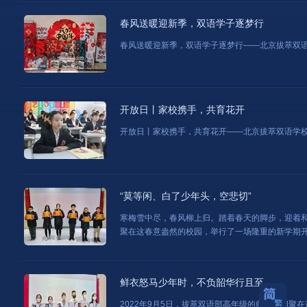
春风送暖迎新季，双语学子逐梦行
春风送暖迎新季，双语学子逐梦行——北京拔萃双
开放日丨家校携手，共育花开
开放日丨家校携手，共育花开——北京拔萃双语学
“莫等闲、白了少年头，空悲切”
寒梅雪中尽，春风柳上归。踏着春天的脚步，迎着和煦
聚在这春意盎然的校园，举行了一场隆重的新学期
鲜衣怒马少年时，不负韶华行且至
2022年9月5日，拔萃双语部高年级的师生们相