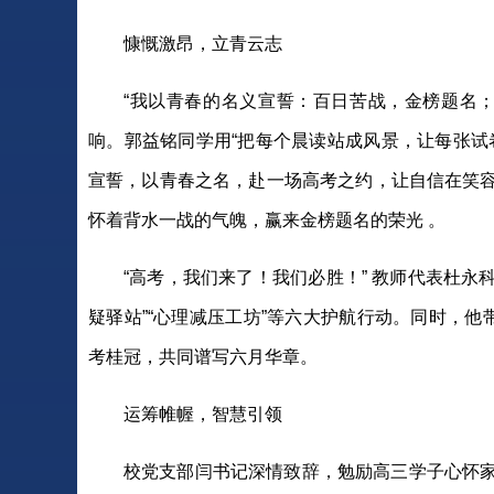
慷慨激昂，立青云志
“我以青春的名义宣誓：百日苦战，金榜题名
响。郭益铭同学用“把每个晨读站成风景，让每张试
宣誓，以青春之名，赴一场高考之约，让自信在笑
怀着背水一战的气魄，赢来金榜题名的荣光 。
“高考，我们来了！我们必胜！” 教师代表杜永
疑驿站”“心理减压工坊”等六大护航行动。同时，他
考桂冠，共同谱写六月华章。
运筹帷幄，智慧引领
校党支部闫书记深情致辞，勉励高三学子心怀