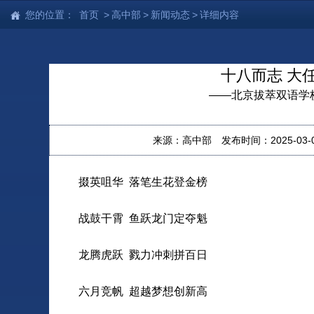
您的位置：
首页
>
高中部
>
新闻动态
>
详细内容
十八而志 大
——北京拔萃双语学校
来源：高中部
发布时间：2025-03-01
掇英咀华 落笔生花登金榜
战鼓干霄 鱼跃龙门定夺魁
龙腾虎跃 戮力冲刺拼百日
六月竞帆 超越梦想创新高