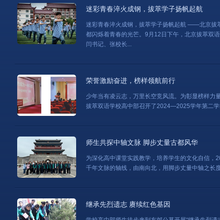
迷彩青春淬火成钢，拔萃学子扬帆起航
迷彩青春淬火成钢，拔萃学子扬帆起航 ——北京拔
都闪烁着青春的光芒。9月12日下午，北京拔萃双
闫书记、张校长...
荣誉激励奋进，榜样领航前行
少年当有凌云志，万里长空竞风流。为彰显榜样力量
拔萃双语学校高中部召开了2024—2025学年第二
师生共探中轴文脉 脚步丈量古都风华
为深化高中课堂实践教学，培养学生的文化自信，2
千年文脉的轴线，由南向北，用脚步丈量中轴之长
继承先烈遗志 赓续红色基因