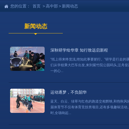
您的位置：
首页
>
高中部
>
新闻动态
新闻动态
深秋研学绘华章 知行致远启新程
“纸上得来终觉浅,绝知此事要躬行。”研学是行走的课
们从学校乘大巴车出发,来到紫竹院公园码头,泛舟皇家
一的心...
运动逐梦，不负韶华
蓝天、白云、绿草与红色的跑道交相辉映,和煦秋风轻
届体育节不仅有体育竞技类项目,还有多项趣味活动。
时,全场响起...