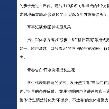
的步子走过主席台。随后,170多名同学组成的4个
走时地面震颤,正步踢起尘土飞扬;女生方阵摆臂角度
军事汇演:刚柔并济显风采
男生军体拳方阵以“弓步冲拳”“格挡弹踢”等招式
如一、歌声清越、口号震天”的声浪配合“站如松、行
声。
青春告白:汗水浇灌成长之花
学生代表郑佳蔚的发言引发强烈共鸣:“当我们在疲
肉记忆里的条件反射。”她用沙哑的声音讲述教官一
集体记忆,悄然转化为“不抛弃、不放弃”的集体凝聚力