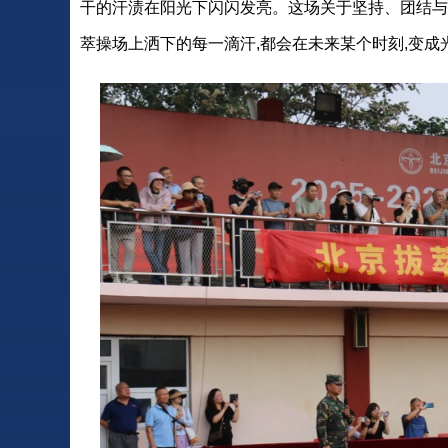
干的汗渍在阳光下闪闪发亮。这场关于坚持、团结与
萃操场上洒下的每一滴汗,都会在未来某个时刻,变成光