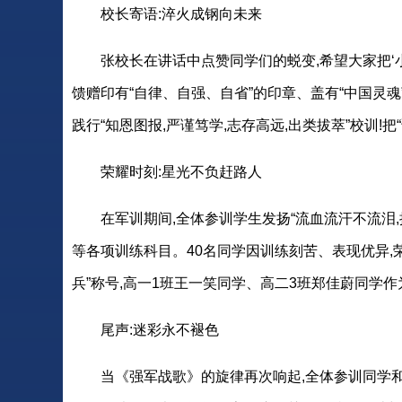
校长寄语:淬火成钢向未来
张校长在讲话中点赞同学们的蜕变,希望大家把‘
馈赠印有“自律、自强、自省”的印章、盖有“中国灵
践行“知恩图报,严谨笃学,志存高远,出类拔萃”校训!
荣耀时刻:星光不负赶路人
在军训期间,全体参训学生发扬“流血流汗不流泪
等各项训练科目。40名同学因训练刻苦、表现优异,荣
兵”称号,高一1班王一笑同学、高二3班郑佳蔚同学
尾声:迷彩永不褪色
当《强军战歌》的旋律再次响起,全体参训同学