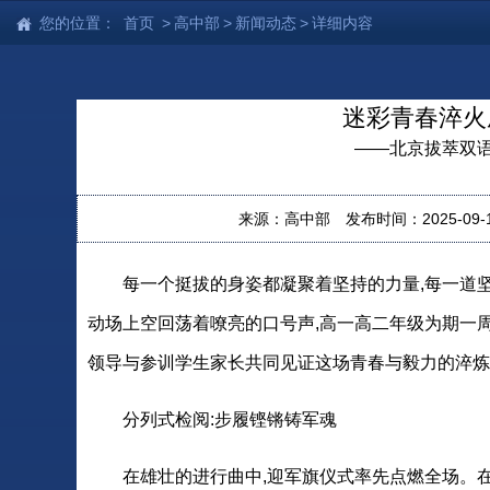
您的位置：
首页
>
高中部
>
新闻动态
>
详细内容
迷彩青春淬火
——北京拔萃双
来源：高中部
发布时间：2025-09-15
每一个挺拔的身姿都凝聚着坚持的力量,每一道坚
动场上空回荡着嘹亮的口号声,高一高二年级为期一
领导与参训学生家长共同见证这场青春与毅力的淬炼
分列式检阅:步履铿锵铸军魂
在雄壮的进行曲中,迎军旗仪式率先点燃全场。在