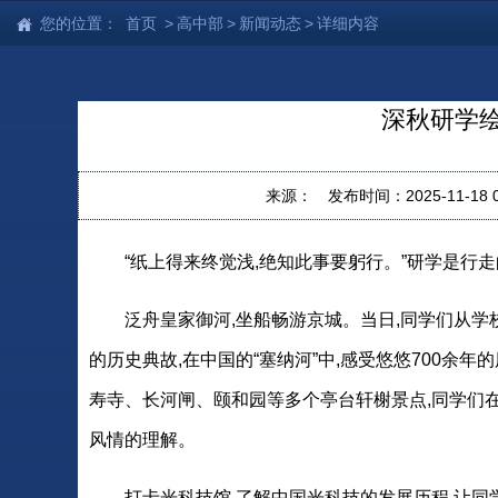
您的位置：
首页
>
高中部
>
新闻动态
>
详细内容
深秋研学绘
来源：
发布时间：2025-11-18 09
“纸上得来终觉浅,绝知此事要躬行。”研学是行走
泛舟皇家御河,坐船畅游京城。当日,同学们从学
的历史典故,在中国的“塞纳河”中,感受悠悠700余
寿寺、长河闸、颐和园等多个亭台轩榭景点,同学们
风情的理解。
打卡光科技馆,了解中国光科技的发展历程,让同